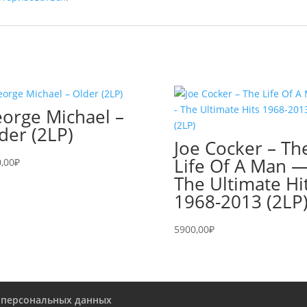
orge Michael –
der (2LP)
Joe Cocker – Th
Life Of A Man 
,00
₽
The Ultimate Hi
1968-2013 (2LP
5900,00
₽
 персональных данных