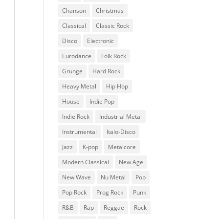
Chanson
Christmas
Classical
Classic Rock
Disco
Electronic
Eurodance
Folk Rock
Grunge
Hard Rock
Heavy Metal
Hip Hop
House
Indie Pop
Indie Rock
Industrial Metal
Instrumental
Italo-Disco
Jazz
K-pop
Metalcore
Modern Classical
New Age
New Wave
Nu Metal
Pop
Pop Rock
Prog Rock
Punk
R&B
Rap
Reggae
Rock