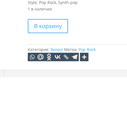
Style: Pop Rock, Synth-pop
1 в наличии
Количество
В корзину
товара
SAVAGE
GARDEN
Savage
Категория:
Винил
Метка:
Pop Rock
Garden
(White)
(2LP)