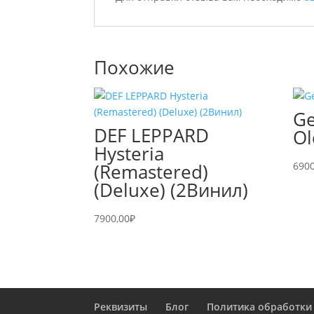
Похожие
Ge
DEF LEPPARD
Ol
Hysteria
(Remastered)
6900
(Deluxe) (2Винил)
7900,00
₽
Реквизиты
Блог
Политика обработки