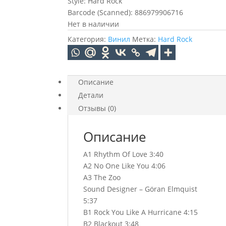
Style: Hard Rock
Barcode (Scanned): 886979906716
Нет в наличии
Категория:
Винил
Метка:
Hard Rock
Описание
Детали
Отзывы (0)
Описание
A1 Rhythm Of Love 3:40
A2 No One Like You 4:06
A3 The Zoo
Sound Designer – Göran Elmquist
5:37
B1 Rock You Like A Hurricane 4:15
B2 Blackout 3:48