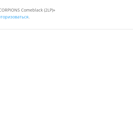
SCORPIONS Comeblack (2LP)»
вторизоваться
.