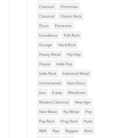
Chanson
Christmas
Classical
Classic Rock
Disco
Electronic
Eurodance
Folk Rock
Grunge
Hard Rock
Heavy Metal
Hip Hop
House
Indie Pop
Indie Rock
Industrial Metal
Instrumental
Italo-Disco
Jazz
K-pop
Metalcore
Modern Classical
New Age
New Wave
Nu Metal
Pop
Pop Rock
Prog Rock
Punk
R&B
Rap
Reggae
Rock