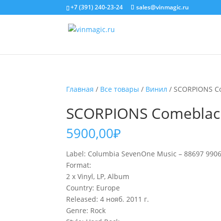
+7 (391) 240-23-24
sales@vinmagic.ru
Главная
/
Все товары
/
Винил
/ SCORPIONS Co
SCORPIONS Comeblack
5900,00
₽
Label: Columbia SevenOne Music – 88697 9906
Format:
2 x Vinyl, LP, Album
Country: Europe
Released: 4 нояб. 2011 г.
Genre: Rock