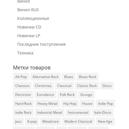
Винил
Винил RUS
Коллекционные
Новинки CD
Новинки LP
Последние поступления
Техника
Метки товаров
Alt-Pop
Alternative Rock
Blues
Blues Rock
Chanson
Christmas
Classical
Classic Rock
Disco
Electronic
Eurodance
Folk Rock
Grunge
Hard Rock
Heavy Metal
Hip Hop
House
Indie Pop
Indie Rock
Industrial Metal
Instrumental
Italo-Disco
Jazz
K-pop
Metalcore
Modern Classical
New Age