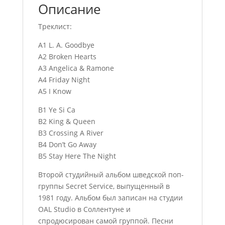
Описание
Треклист:
A1 L. A. Goodbye
A2 Broken Hearts
A3 Angelica & Ramone
A4 Friday Night
A5 I Know
B1 Ye Si Ca
B2 King & Queen
B3 Crossing A River
B4 Don’t Go Away
B5 Stay Here The Night
Второй студийный альбом шведской поп-
группы Secret Service, выпущенный в
1981 году. Альбом был записан на студии
OAL Studio в Соллентуне и
спродюсирован самой группой. Песни