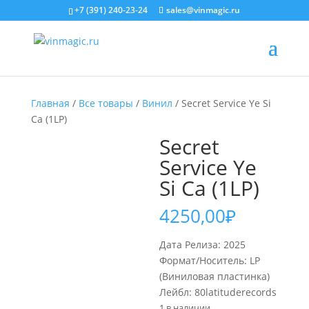
+7 (391) 240-23-24
sales@vinmagic.ru
Главная
/
Все товары
/
Винил
/ Secret Service Ye Si
Ca (1LP)
Secret
Service Ye
Si Ca (1LP)
4250,00
₽
Дата Релиза: 2025
Формат/Носитель: LP
(Виниловая пластинка)
Лейбл: 80latituderecords
1 в наличии