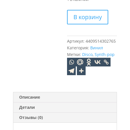
Количество
В корзину
товара
Secret
Service
Ye
Артикул:
4409514302765
Si
Категория:
Винил
Ca
Метки:
Disco
,
Synth-pop
(1LP)
Описание
Детали
Отзывы (0)