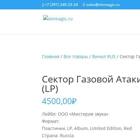
+7 (391) 240-23-24
sales@vinmagic.ru
Главная
/
Все товары
/
Винил RUS
/ Сектор Г
Сектор Газовой Атак
(LP)
4500,00
₽
Лейбл: ООО «Мистерия звука»
Формат:
Пластинки, LP, Album, Limited Edition, Red
Страна: Russia