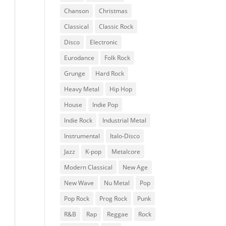
Chanson
Christmas
Classical
Classic Rock
Disco
Electronic
Eurodance
Folk Rock
Grunge
Hard Rock
Heavy Metal
Hip Hop
House
Indie Pop
Indie Rock
Industrial Metal
Instrumental
Italo-Disco
Jazz
K-pop
Metalcore
Modern Classical
New Age
New Wave
Nu Metal
Pop
Pop Rock
Prog Rock
Punk
R&B
Rap
Reggae
Rock