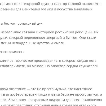
 земле» от легендарной группы «Сектор Газовой атаки»! Этот
овением для ценителей музыки и искусства виниловых
а и бескомпромиссный дух
 неразрывно связана с историей российской рок-сцены. Их
 души, который переполняет энергией и бунтом. Они стали
и песни неподдельные чувства и мысли.
неповторимости
длинное творческое произведение, в котором каждая нота
еповторимости, он мгновенно завоевал сердца слушателей
вой пластинке — это не просто музыка, это настоящее
т в атмосферу времен, когда музыка была не просто звуком, а
от альбом станет прекрасным подарком для всех поклонников
виниловых пластинок, открывая новые грани музыкального