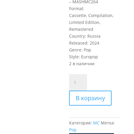
– MASHMC264
Format:
Cassette, Compilation,
Limited Edition,
Remastered
Country: Russia
Released: 2024
Genre: Pop
Style: Europop
2 в наличии
Количество
товара
Шатунов
В корзину
Юрий
Здесь
был
Юра!!!
Категория:
MC
Метка:
Лучшие
Pop
песни