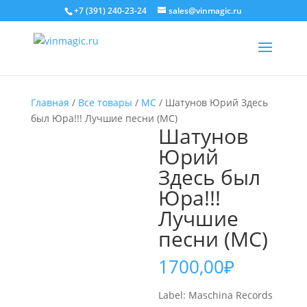
+7 (391) 240-23-24
sales@vinmagic.ru
Главная
/
Все товары
/
MC
/ Шатунов Юрий Здесь
был Юра!!! Лучшие песни (MC)
Шатунов
Юрий
Здесь был
Юра!!!
Лучшие
песни (MC)
1700,00
₽
Label: Maschina Records