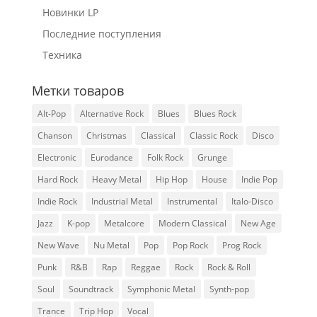
Новинки LP
Последние поступления
Техника
Метки товаров
Alt-Pop
Alternative Rock
Blues
Blues Rock
Chanson
Christmas
Classical
Classic Rock
Disco
Electronic
Eurodance
Folk Rock
Grunge
Hard Rock
Heavy Metal
Hip Hop
House
Indie Pop
Indie Rock
Industrial Metal
Instrumental
Italo-Disco
Jazz
K-pop
Metalcore
Modern Classical
New Age
New Wave
Nu Metal
Pop
Pop Rock
Prog Rock
Punk
R&B
Rap
Reggae
Rock
Rock & Roll
Soul
Soundtrack
Symphonic Metal
Synth-pop
Trance
Trip Hop
Vocal