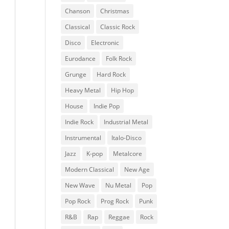
Chanson
Christmas
Classical
Classic Rock
Disco
Electronic
Eurodance
Folk Rock
Grunge
Hard Rock
Heavy Metal
Hip Hop
House
Indie Pop
Indie Rock
Industrial Metal
Instrumental
Italo-Disco
Jazz
K-pop
Metalcore
Modern Classical
New Age
New Wave
Nu Metal
Pop
Pop Rock
Prog Rock
Punk
R&B
Rap
Reggae
Rock