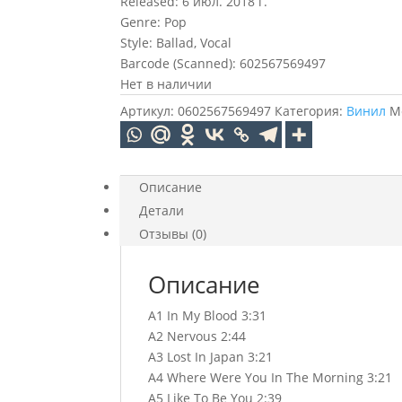
Released: 6 июл. 2018 г.
Genre: Pop
Style: Ballad, Vocal
Barcode (Scanned): 602567569497
Нет в наличии
Артикул:
0602567569497
Категория:
Винил
М
Описание
Детали
Отзывы (0)
Описание
A1 In My Blood 3:31
A2 Nervous 2:44
A3 Lost In Japan 3:21
A4 Where Were You In The Morning 3:21
A5 Like To Be You 2:39