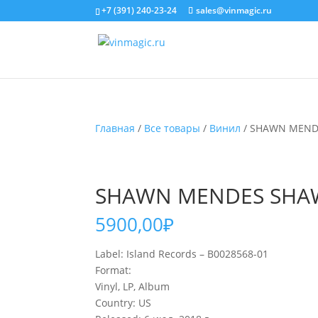
+7 (391) 240-23-24
sales@vinmagic.ru
Главная
/
Все товары
/
Винил
/ SHAWN MEND
SHAWN MENDES SHAW
5900,00
₽
Label: Island Records – B0028568-01
Format:
Vinyl, LP, Album
Country: US