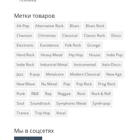
Метки товаров
Alt-Pop
Alternative Rock
Blues
Blues Rock
Chanson
Christmas
Classical
Classic Rock
Disco
Electronic
Eurodance
Folk Rock
Grunge
Hard Rock
Heavy Metal
Hip Hop
House
Indie Pop
Indie Rock
Industrial Metal
Instrumental
Italo-Disco
Jazz
K-pop
Metalcore
Modern Classical
New Age
New Wave
Nu Metal
Pop
Pop Rock
Prog Rock
Punk
R&B
Rap
Reggae
Rock
Rock & Roll
Soul
Soundtrack
Symphonic Metal
Synth-pop
Trance
Trip Hop
Vocal
Мы в соцсетях