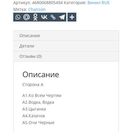
Подмосковные
Артикул:
4680068805494
Категория:
Винил RUS
Вечера
Метка:
Chanson
(LP)
Описание
Детали
Отзывы (0)
Описание
Сторона А
А1.Ко Всем Чертям
А2.Водка, Водка
А3.Цыганка
А4.Казачок
А5.Очи Черные