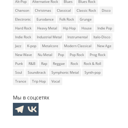
Alt-Pop
Alternative Rock
Blues
Blues Rock
Chanson
Christmas
Classical
Classic Rock
Disco
Electronic
Eurodance
Folk Rock
Grunge
Hard Rock
Heavy Metal
Hip Hop
House
Indie Pop
Indie Rock
Industrial Metal
Instrumental
Italo-Disco
Jazz
K-pop
Metalcore
Modern Classical
New Age
New Wave
Nu Metal
Pop
Pop Rock
Prog Rock
Punk
R&B
Rap
Reggae
Rock
Rock & Roll
Soul
Soundtrack
Symphonic Metal
Synth-pop
Trance
Trip Hop
Vocal
Мы в соцсетях