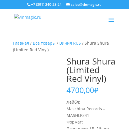
+7 (391) 240-23-24
sales@vinmagic.ru
Главная
/
Все товары
/
Винил RUS
/ Shura Shura
(Limited Red Vinyl)
Shura Shura
(Limited
Red Vinyl)
4700,00
₽
Лейбл:
Maschina Records –
MASHLP341
Формат:
Пластинки, LP, Album,