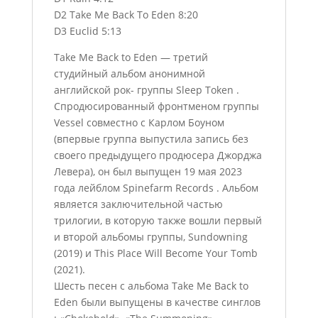
D2 Take Me Back To Eden 8:20
D3 Euclid 5:13
Take Me Back to Eden — третий
студийный альбом анонимной
английской рок- группы Sleep Token .
Спродюсированный фронтменом группы
Vessel совместно с Карлом Боуном
(впервые группа выпустила запись без
своего предыдущего продюсера Джорджа
Левера), он был выпущен 19 мая 2023
года лейблом Spinefarm Records . Альбом
является заключительной частью
трилогии, в которую также вошли первый
и второй альбомы группы, Sundowning
(2019) и This Place Will Become Your Tomb
(2021).
Шесть песен с альбома Take Me Back to
Eden были выпущены в качестве синглов