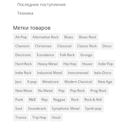
Последние поступления
Техника
Метки товаров
Alt-Pop
Alternative Rock
Blues
Blues Rock
Chanson
Christmas
Classical
Classic Rock
Disco
Electronic
Eurodance
Folk Rock
Grunge
Hard Rock
Heavy Metal
Hip Hop
House
Indie Pop
Indie Rock
Industrial Metal
Instrumental
Italo-Disco
Jazz
K-pop
Metalcore
Modern Classical
New Age
New Wave
Nu Metal
Pop
Pop Rock
Prog Rock
Punk
R&B
Rap
Reggae
Rock
Rock & Roll
Soul
Soundtrack
Symphonic Metal
Synth-pop
Trance
Trip Hop
Vocal