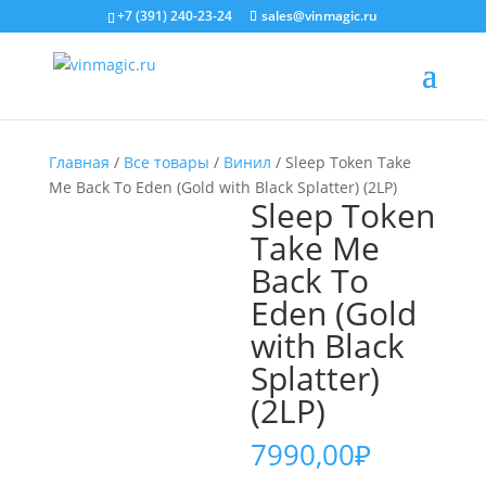
+7 (391) 240-23-24
sales@vinmagic.ru
Главная
/
Все товары
/
Винил
/ Sleep Token Take
Me Back To Eden (Gold with Black Splatter) (2LP)
Sleep Token
Take Me
Back To
Eden (Gold
with Black
Splatter)
(2LP)
7990,00
₽