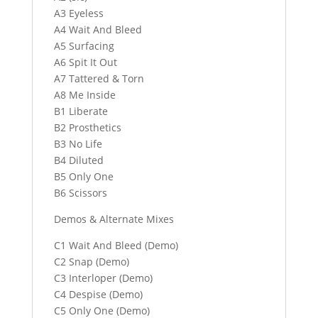
A3 Eyeless
A4 Wait And Bleed
A5 Surfacing
A6 Spit It Out
A7 Tattered & Torn
A8 Me Inside
B1 Liberate
B2 Prosthetics
B3 No Life
B4 Diluted
B5 Only One
B6 Scissors
Demos & Alternate Mixes
C1 Wait And Bleed (Demo)
C2 Snap (Demo)
C3 Interloper (Demo)
C4 Despise (Demo)
C5 Only One (Demo)