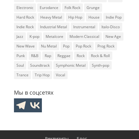
Electronic
Eurodance
Folk Rock
Grunge
Hard Rock
Heavy Metal
Hip Hop
House
Indie Pop
Indie Rock
Industrial Metal
Instrumental
Italo-Disco
Jazz
K-pop
Metalcore
Modern Classical
New Age
New Wave
Nu Metal
Pop
Pop Rock
Prog Rock
Punk
R&B
Rap
Reggae
Rock
Rock & Roll
Soul
Soundtrack
Symphonic Metal
Synth-pop
Trance
Trip Hop
Vocal
Мы в соцсетях
Реквизиты
Блог