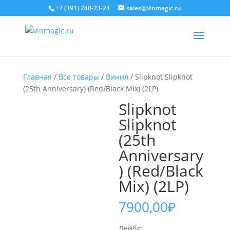
+7 (391) 240-23-24
sales@vinmagic.ru
Главная
/
Все товары
/
Винил
/ Slipknot Slipknot
(25th Anniversary) (Red/Black Mix) (2LP)
Slipknot
Slipknot
(25th
Anniversary
) (Red/Black
Mix) (2LP)
7900,00
₽
Лейбл: