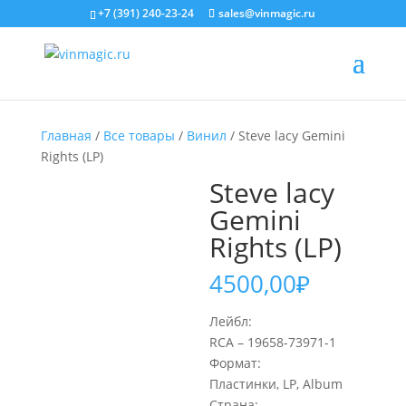
+7 (391) 240-23-24
sales@vinmagic.ru
Главная
/
Все товары
/
Винил
/ Steve lacy Gemini
Rights (LP)
Steve lacy
Gemini
Rights (LP)
4500,00
₽
Лейбл:
RCA – 19658-73971-1
Формат:
Пластинки, LP, Album
Страна: