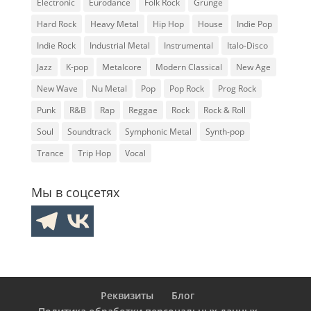
Electronic
Eurodance
Folk Rock
Grunge
Hard Rock
Heavy Metal
Hip Hop
House
Indie Pop
Indie Rock
Industrial Metal
Instrumental
Italo-Disco
Jazz
K-pop
Metalcore
Modern Classical
New Age
New Wave
Nu Metal
Pop
Pop Rock
Prog Rock
Punk
R&B
Rap
Reggae
Rock
Rock & Roll
Soul
Soundtrack
Symphonic Metal
Synth-pop
Trance
Trip Hop
Vocal
Мы в соцсетях
Реквизиты
Блог