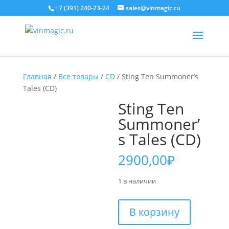
+7 (391) 240-23-24
sales@vinmagic.ru
Главная
/
Все товары
/
CD
/ Sting Ten Summoner’s
Tales (CD)
Sting Ten
Summoner’
s Tales (CD)
2900,00
₽
1 в наличии
Количество
В корзину
товара
Sting