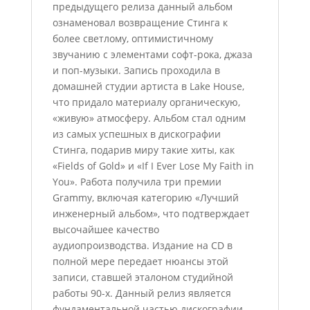
предыдущего релиза данный альбом
ознаменовал возвращение Стинга к
более светлому, оптимистичному
звучанию с элементами софт-рока, джаза
и поп-музыки. Запись проходила в
домашней студии артиста в Lake House,
что придало материалу органическую,
«живую» атмосферу. Альбом стал одним
из самых успешных в дискографии
Стинга, подарив миру такие хиты, как
«Fields of Gold» и «If I Ever Lose My Faith in
You». Работа получила три премии
Grammy, включая категорию «Лучший
инженерный альбом», что подтверждает
высочайшее качество
аудиопроизводства. Издание на CD в
полной мере передает нюансы этой
записи, ставшей эталоном студийной
работы 90-х. Данный релиз является
фундаментальной частью дискографии