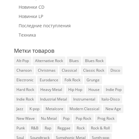
Новинки CD
Новинки LP
Последние поступления
Техника
Метки товаров
Alt-Pop
Alternative Rock
Blues
Blues Rock
Chanson
Christmas
Classical
Classic Rock
Disco
Electronic
Eurodance
Folk Rock
Grunge
Hard Rock
Heavy Metal
Hip Hop
House
Indie Pop
Indie Rock
Industrial Metal
Instrumental
Italo-Disco
Jazz
K-pop
Metalcore
Modern Classical
New Age
New Wave
Nu Metal
Pop
Pop Rock
Prog Rock
Punk
R&B
Rap
Reggae
Rock
Rock & Roll
Soul
Soundtrack
Symphonic Metal
Synth-pop