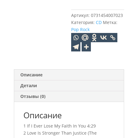
Ten
Summoner's
Артикул:
0731454007023
Tales
Категория:
CD
Метка:
(CD)
Pop Rock
Описание
Детали
Отзывы (0)
Описание
1 If I Ever Lose My Faith In You 4:29
2 Love Is Stronger Than Justice (The