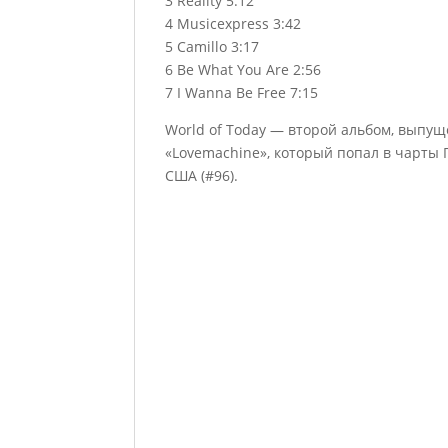
3 Reality 5:12
4 Musicexpress 3:42
5 Camillo 3:17
6 Be What You Are 2:56
7 I Wanna Be Free 7:15
World of Today — второй альбом, выпущ
«Lovemachine», который попал в чарты Г
США (#96).