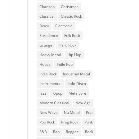
Chanson
Christmas
Classical
Classic Rock
Disco
Electronic
Eurodance
Folk Rock
Grunge
Hard Rock
Heavy Metal
Hip Hop
House
Indie Pop
Indie Rock
Industrial Metal
Instrumental
Italo-Disco
Jazz
K-pop
Metalcore
Modern Classical
New Age
New Wave
Nu Metal
Pop
Pop Rock
Prog Rock
Punk
R&B
Rap
Reggae
Rock