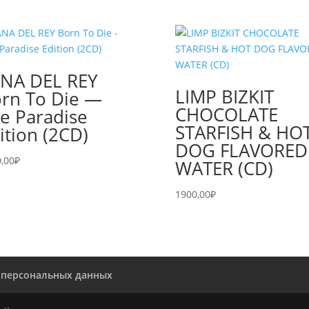
NA DEL REY
LIMP BIZKIT
rn To Die —
CHOCOLATE
e Paradise
STARFISH & HO
ition (2CD)
DOG FLAVORED
,00
₽
WATER (CD)
1900,00
₽
 персональных данных