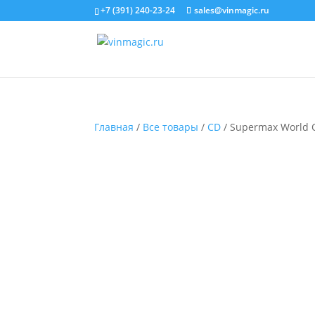
+7 (391) 240-23-24
sales@vinmagic.ru
Главная
/
Все товары
/
CD
/ Supermax World O