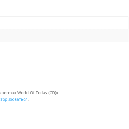
upermax World Of Today (CD)»
вторизоваться
.