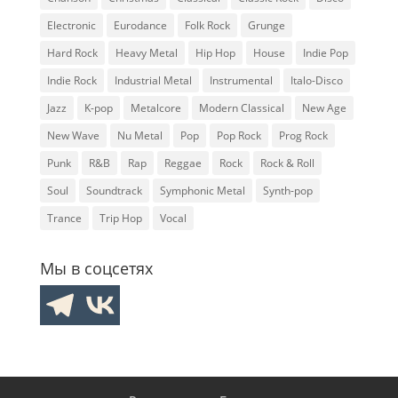
Electronic
Eurodance
Folk Rock
Grunge
Hard Rock
Heavy Metal
Hip Hop
House
Indie Pop
Indie Rock
Industrial Metal
Instrumental
Italo-Disco
Jazz
K-pop
Metalcore
Modern Classical
New Age
New Wave
Nu Metal
Pop
Pop Rock
Prog Rock
Punk
R&B
Rap
Reggae
Rock
Rock & Roll
Soul
Soundtrack
Symphonic Metal
Synth-pop
Trance
Trip Hop
Vocal
Мы в соцсетях