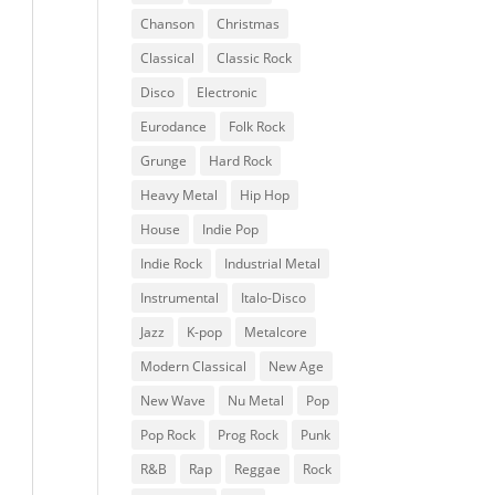
Chanson
Christmas
Classical
Classic Rock
Disco
Electronic
Eurodance
Folk Rock
Grunge
Hard Rock
Heavy Metal
Hip Hop
House
Indie Pop
Indie Rock
Industrial Metal
Instrumental
Italo-Disco
Jazz
K-pop
Metalcore
Modern Classical
New Age
New Wave
Nu Metal
Pop
Pop Rock
Prog Rock
Punk
R&B
Rap
Reggae
Rock