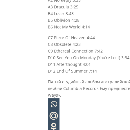
A2 No Reply 3:35
A3 Dracula 3:25
B4 Loser 3:43
B5 Oblivion 4:28
B6 Not My World 4:14
C7 Piece Of Heaven 4:44
C8 Obsolete 4:23
C9 Ethereal Connection 7:42
D10 See You On Monday (You’re Lost) 3:34
D11 Afterthought 4:01
D12 End Of Summer 7:14
Пятый студийный альбом австралийской 
лейбле Columbia Records Ему предшество
Ways».