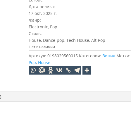
Дата релиза:
17 окт. 2025 г.
Жанр:
Electronic, Pop
Стиль:
House, Dance-pop, Tech House, Alt-Pop
Нет в наличии
Артикул:
0198029560015
Категория:
Винил
Метки
Pop
,
House
)