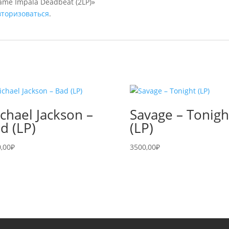
ame Impala Deadbeat (2LP)»
вторизоваться
.
chael Jackson –
Savage – Tonigh
d (LP)
(LP)
,00
₽
3500,00
₽