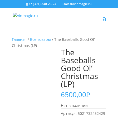
+7 (391) 240-23-24
sales@vinmagic.ru
Главная
/
Все товары
/ The Baseballs Good Ol’
Christmas (LP)
The
Baseballs
Good Ol’
Christmas
(LP)
6500,00
₽
Нет в наличии
Артикул:
5021732452429