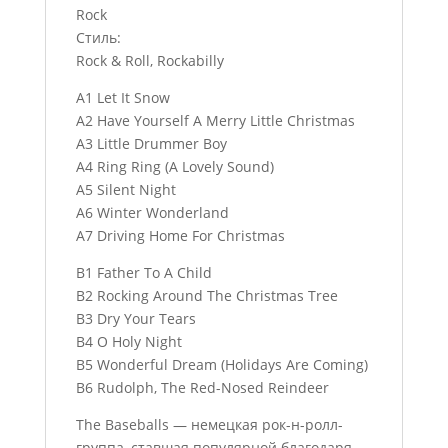
Rock
Стиль:
Rock & Roll, Rockabilly
A1 Let It Snow
A2 Have Yourself A Merry Little Christmas
A3 Little Drummer Boy
A4 Ring Ring (A Lovely Sound)
A5 Silent Night
A6 Winter Wonderland
A7 Driving Home For Christmas
B1 Father To A Child
B2 Rocking Around The Christmas Tree
B3 Dry Your Tears
B4 O Holy Night
B5 Wonderful Dream (Holidays Are Coming)
B6 Rudolph, The Red-Nosed Reindeer
The Baseballs — немецкая рок-н-ролл-
группа, ставшая популярной благодаря