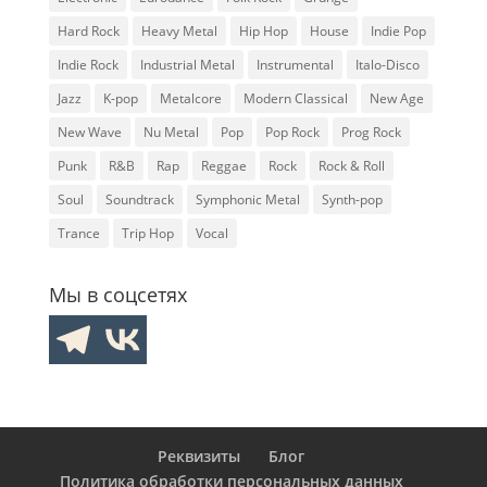
Hard Rock
Heavy Metal
Hip Hop
House
Indie Pop
Indie Rock
Industrial Metal
Instrumental
Italo-Disco
Jazz
K-pop
Metalcore
Modern Classical
New Age
New Wave
Nu Metal
Pop
Pop Rock
Prog Rock
Punk
R&B
Rap
Reggae
Rock
Rock & Roll
Soul
Soundtrack
Symphonic Metal
Synth-pop
Trance
Trip Hop
Vocal
Мы в соцсетях
Реквизиты
Блог
Политика обработки персональных данных