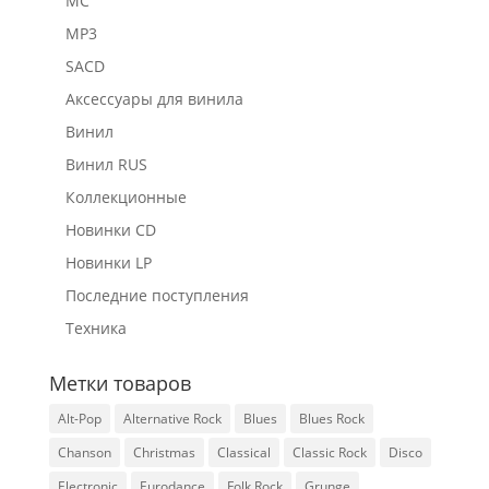
MC
MP3
SACD
Аксессуары для винила
Винил
Винил RUS
Коллекционные
Новинки CD
Новинки LP
Последние поступления
Техника
Метки товаров
Alt-Pop
Alternative Rock
Blues
Blues Rock
Chanson
Christmas
Classical
Classic Rock
Disco
Electronic
Eurodance
Folk Rock
Grunge