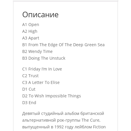
Описание
A1 Open
A2 High
A3 Apart
B1 From The Edge Of The Deep Green Sea
B2 Wendy Time
B3 Doing The Unstuck
C1 Friday I’m In Love
C2 Trust
C3 A Letter To Elise
D1 Cut
D2 To Wish Impossible Things
D3 End
Девятый студийный альбом британской
альтернативной рок-группы The Cure,
выпущенный в 1992 году лейблом Fiction