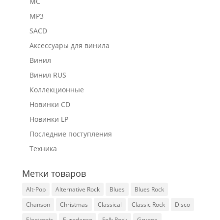
MC
MP3
SACD
Аксессуары для винила
Винил
Винил RUS
Коллекционные
Новинки CD
Новинки LP
Последние поступления
Техника
Метки товаров
Alt-Pop
Alternative Rock
Blues
Blues Rock
Chanson
Christmas
Classical
Classic Rock
Disco
Electronic
Eurodance
Folk Rock
Grunge