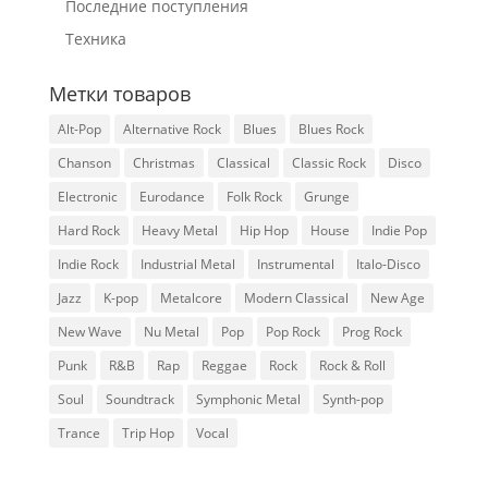
Последние поступления
Техника
Метки товаров
Alt-Pop
Alternative Rock
Blues
Blues Rock
Chanson
Christmas
Classical
Classic Rock
Disco
Electronic
Eurodance
Folk Rock
Grunge
Hard Rock
Heavy Metal
Hip Hop
House
Indie Pop
Indie Rock
Industrial Metal
Instrumental
Italo-Disco
Jazz
K-pop
Metalcore
Modern Classical
New Age
New Wave
Nu Metal
Pop
Pop Rock
Prog Rock
Punk
R&B
Rap
Reggae
Rock
Rock & Roll
Soul
Soundtrack
Symphonic Metal
Synth-pop
Trance
Trip Hop
Vocal