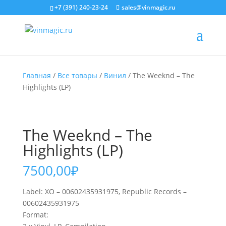
+7 (391) 240-23-24
sales@vinmagic.ru
Главная
/
Все товары
/
Винил
/ The Weeknd – The
Highlights (LP)
The Weeknd – The
Highlights (LP)
7500,00
₽
Label: XO – 00602435931975, Republic Records –
00602435931975
Format: