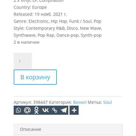
2 x Vinyl, LP, Compilation
Country: Europe
Released: 19 нояб. 2021 г.
Genre: Electronic, Hip Hop, Funk / Soul, Pop
Style: Contemporary R&B, Disco, New Wave,
Synthwave, Pop Rap, Dance-pop, Synth-pop
2 в наличии
Количество
товара
The
В корзину
Weeknd
–
The
Highlights
Артикул:
398447
Категория:
Винил
Метка:
Soul
(LP)
Описание