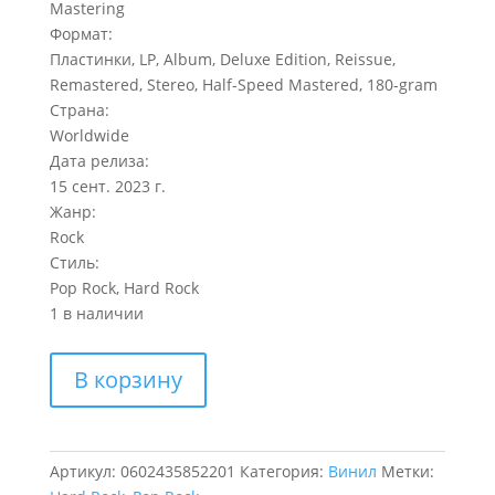
Mastering
Формат:
Пластинки, LP, Album, Deluxe Edition, Reissue,
Remastered, Stereo, Half-Speed Mastered, 180-gram
Страна:
Worldwide
Дата релиза:
15 сент. 2023 г.
Жанр:
Rock
Стиль:
Pop Rock, Hard Rock
1 в наличии
Количество
В корзину
товара
The
Who
Who's
Артикул:
0602435852201
Категория:
Винил
Метки:
Next