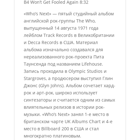
B4 Won’t Get Fooled Again 8:32
«Who’s Next» — пятый студийный альбом
английской рок-группы The Who,
выпущенный 14 августа 1971 года
лейблом Track Records в Великобритании
и Decca Records в США. Материал
альбома изначально создавался для
нереализованного рок-проекта Пита
Таунсенда под названием Lifehouse.
Запись проходила в Olympic Studios и
Stargroves, а продюсером выступил Глин
Джонс (Glyn Johns). Альбом сочетает хард-
рок и арт-рок, широко использует
синтезаторы и считается одним из самых
влиятельных релизов в истории рок-
музыки. «Who’s Next» занял 1-е место в
британском чарте UK Albums Chart и 4-е
место в Billboard 200 в США и стал
многократно платиновым.