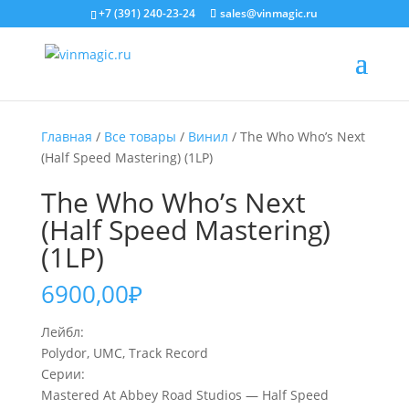
+7 (391) 240-23-24
sales@vinmagic.ru
Главная
/
Все товары
/
Винил
/ The Who Who’s Next
(Half Speed Mastering) (1LP)
The Who Who’s Next
(Half Speed Mastering)
(1LP)
6900,00
₽
Лейбл:
Polydor, UMC, Track Record
Серии:
Mastered At Abbey Road Studios — Half Speed