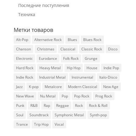
Последние поступления
Техника
Метки товаров
Alt-Pop
Alternative Rock
Blues
Blues Rock
Chanson
Christmas
Classical
Classic Rock
Disco
Electronic
Eurodance
Folk Rock
Grunge
Hard Rock
Heavy Metal
Hip Hop
House
Indie Pop
Indie Rock
Industrial Metal
Instrumental
Italo-Disco
Jazz
K-pop
Metalcore
Modern Classical
New Age
New Wave
Nu Metal
Pop
Pop Rock
Prog Rock
Punk
R&B
Rap
Reggae
Rock
Rock & Roll
Soul
Soundtrack
Symphonic Metal
Synth-pop
Trance
Trip Hop
Vocal