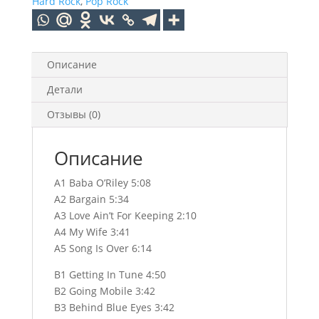
Hard Rock
,
Pop Rock
(Half
Speed
Mastering)
(1LP)
Описание
Детали
Отзывы (0)
Описание
A1 Baba O’Riley 5:08
A2 Bargain 5:34
A3 Love Ain’t For Keeping 2:10
A4 My Wife 3:41
A5 Song Is Over 6:14
B1 Getting In Tune 4:50
B2 Going Mobile 3:42
B3 Behind Blue Eyes 3:42