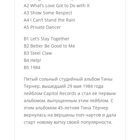
A2 What’s Love Got to Do with It
A3 Show Some Respect
A4 I Can’t Stand the Rain
A5 Private Dancer
B1 Let’s Stay Together
B2 Better Be Good to Me
B3 Steel Claw
B4 Help!
B5 1984
Пятый сольный студийный альбом Тины
Тёрнер, вышедший 29 мая 1984 года
лейблом Capitol Records и стал её первым
альбомом, выпущенным этим лейблом. С
этим альбомом 45-летняя Тина Тёрнер
вернулась на вершины поп-чартов и дала
старт новому витку своей популярности.