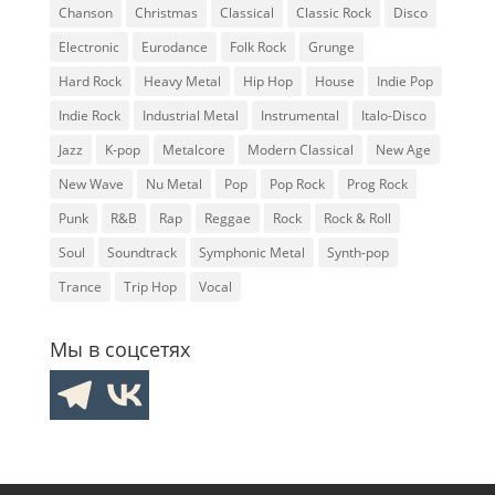
Chanson
Christmas
Classical
Classic Rock
Disco
Electronic
Eurodance
Folk Rock
Grunge
Hard Rock
Heavy Metal
Hip Hop
House
Indie Pop
Indie Rock
Industrial Metal
Instrumental
Italo-Disco
Jazz
K-pop
Metalcore
Modern Classical
New Age
New Wave
Nu Metal
Pop
Pop Rock
Prog Rock
Punk
R&B
Rap
Reggae
Rock
Rock & Roll
Soul
Soundtrack
Symphonic Metal
Synth-pop
Trance
Trip Hop
Vocal
Мы в соцсетях