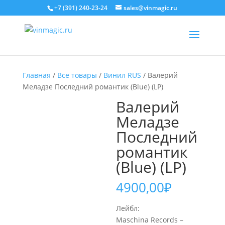
+7 (391) 240-23-24
sales@vinmagic.ru
Главная
/
Все товары
/
Винил RUS
/ Валерий
Меладзе Последний романтик (Blue) (LP)
Валерий
Меладзе
Последний
романтик
(Blue) (LP)
4900,00
₽
Лейбл:
Maschina Records –