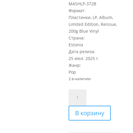
MASHLP-372B
Формат:
Пластинки, LP, Album,
Limited Edition, Reissue,
200g Blue Vinyl
Страна:
Estonia
Дата релиза:
25 июл. 2025 г.
Жанр:
Pop
2 в наличии
Количество
товара
Валерий
В корзину
Меладзе
Последний
романтик