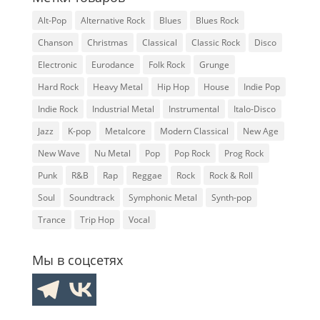
Alt-Pop
Alternative Rock
Blues
Blues Rock
Chanson
Christmas
Classical
Classic Rock
Disco
Electronic
Eurodance
Folk Rock
Grunge
Hard Rock
Heavy Metal
Hip Hop
House
Indie Pop
Indie Rock
Industrial Metal
Instrumental
Italo-Disco
Jazz
K-pop
Metalcore
Modern Classical
New Age
New Wave
Nu Metal
Pop
Pop Rock
Prog Rock
Punk
R&B
Rap
Reggae
Rock
Rock & Roll
Soul
Soundtrack
Symphonic Metal
Synth-pop
Trance
Trip Hop
Vocal
Мы в соцсетях