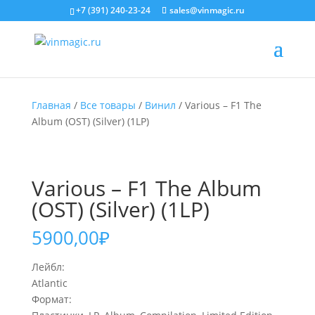
+7 (391) 240-23-24
sales@vinmagic.ru
Главная
/
Все товары
/
Винил
/ Various – F1 The
Album (OST) (Silver) (1LP)
Various – F1 The Album
(OST) (Silver) (1LP)
5900,00
₽
Лейбл:
Atlantic
Формат: