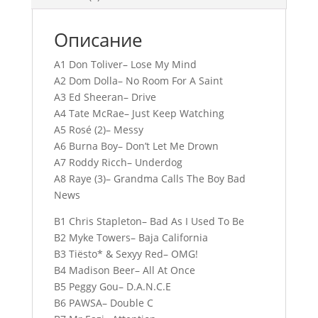
Описание
A1 Don Toliver– Lose My Mind
A2 Dom Dolla– No Room For A Saint
A3 Ed Sheeran– Drive
A4 Tate McRae– Just Keep Watching
A5 Rosé (2)– Messy
A6 Burna Boy– Don’t Let Me Drown
A7 Roddy Ricch– Underdog
A8 Raye (3)– Grandma Calls The Boy Bad
News
B1 Chris Stapleton– Bad As I Used To Be
B2 Myke Towers– Baja California
B3 Tiësto* & Sexyy Red– OMG!
B4 Madison Beer– All At Once
B5 Peggy Gou– D.A.N.C.E
B6 PAWSA– Double C