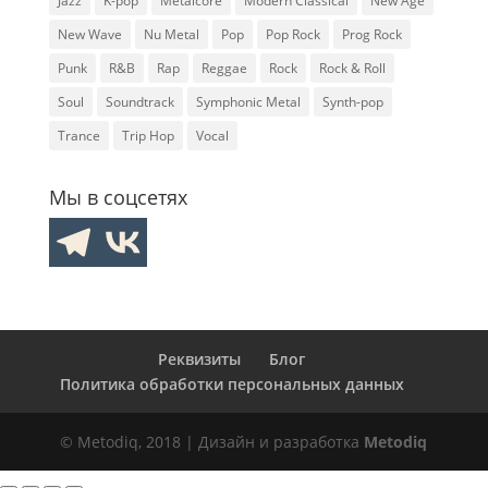
Jazz
K-pop
Metalcore
Modern Classical
New Age
New Wave
Nu Metal
Pop
Pop Rock
Prog Rock
Punk
R&B
Rap
Reggae
Rock
Rock & Roll
Soul
Soundtrack
Symphonic Metal
Synth-pop
Trance
Trip Hop
Vocal
Мы в соцсетях
Реквизиты
Блог
Политика обработки персональных данных
© Metodiq, 2018 | Дизайн и разработка
Metodiq