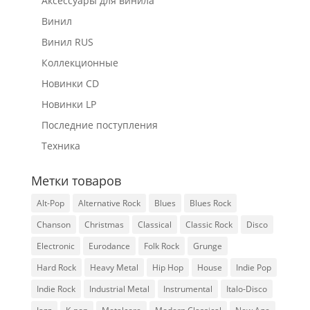
Аксессуары для винила
Винил
Винил RUS
Коллекционные
Новинки CD
Новинки LP
Последние поступления
Техника
Метки товаров
Alt-Pop
Alternative Rock
Blues
Blues Rock
Chanson
Christmas
Classical
Classic Rock
Disco
Electronic
Eurodance
Folk Rock
Grunge
Hard Rock
Heavy Metal
Hip Hop
House
Indie Pop
Indie Rock
Industrial Metal
Instrumental
Italo-Disco