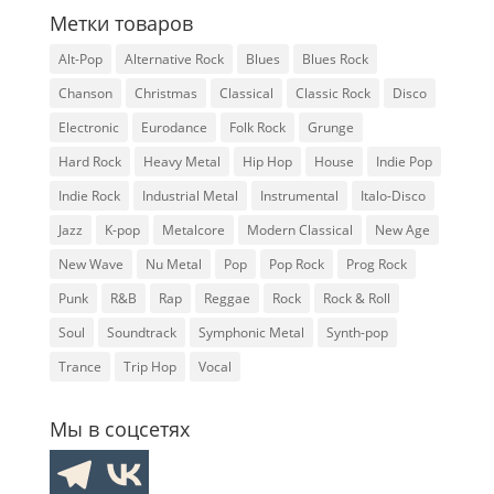
Метки товаров
Alt-Pop
Alternative Rock
Blues
Blues Rock
Chanson
Christmas
Classical
Classic Rock
Disco
Electronic
Eurodance
Folk Rock
Grunge
Hard Rock
Heavy Metal
Hip Hop
House
Indie Pop
Indie Rock
Industrial Metal
Instrumental
Italo-Disco
Jazz
K-pop
Metalcore
Modern Classical
New Age
New Wave
Nu Metal
Pop
Pop Rock
Prog Rock
Punk
R&B
Rap
Reggae
Rock
Rock & Roll
Soul
Soundtrack
Symphonic Metal
Synth-pop
Trance
Trip Hop
Vocal
Мы в соцсетях