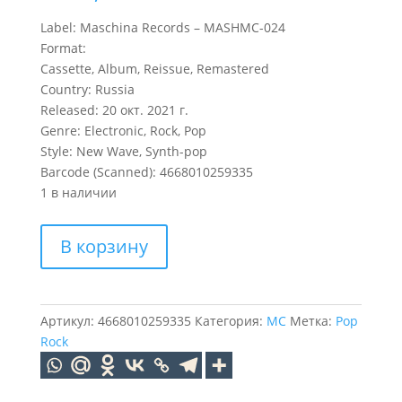
Label: Maschina Records – MASHMC-024
Format:
Cassette, Album, Reissue, Remastered
Country: Russia
Released: 20 окт. 2021 г.
Genre: Electronic, Rock, Pop
Style: New Wave, Synth-pop
Barcode (Scanned): 4668010259335
1 в наличии
Количество
В корзину
товара
Вишня
Алексей
Танцы
Артикул:
4668010259335
Категория:
MC
Метка:
Pop
На
Rock
Битом
Стекле
(1989)