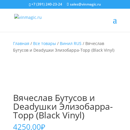
+7 (391) 240-23-24
sales@vinmagic.ru
Главная
/
Все товары
/
Винил RUS
/ Вячеслав
Бутусов и Deadушки Элизобарра-Торр (Black Vinyl)
Вячеслав Бутусов и
Deadушки Элизобарра-
Торр (Black Vinyl)
4250,00
₽