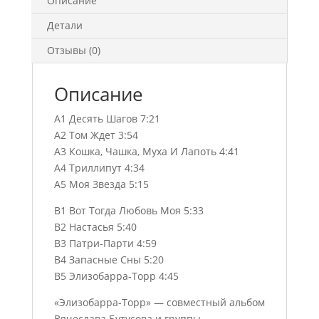
Описание
Детали
Отзывы (0)
Описание
A1 Десять Шагов 7:21
A2 Том Ждет 3:54
A3 Кошка, Чашка, Муха И Лапоть 4:41
A4 Триллипут 4:34
A5 Моя Звезда 5:15
B1 Вот Тогда Любовь Моя 5:33
B2 Настасья 5:40
B3 Патри-Парти 4:59
B4 Запасные Сны 5:20
B5 Элизобарра-Торр 4:45
«Элизобарра-Торр» — совместный альбом
Вячеслава Бутусова и группы