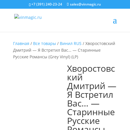
+7 (391) 240-23-24
sales@vinmagic.ru
Главная
/
Все товары
/
Винил RUS
/ Хворостовский
Дмитрий — Я Встретил Вас… — Старинные
Русские Романсы (Grey Vinyl) (LP)
Хворостовс
кий
Дмитрий —
Я Встретил
Вас… —
Старинные
Русские
Романсы