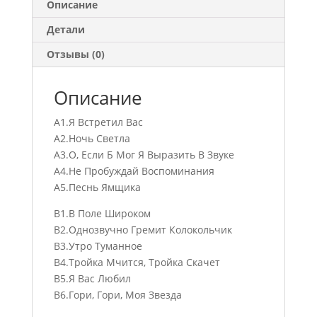
Описание
Детали
Отзывы (0)
Описание
А1.Я Встретил Вас
А2.Ночь Светла
А3.О, Если Б Мог Я Выразить В Звуке
А4.Не Пробуждай Воспоминания
А5.Песнь Ямщика
B1.В Поле Широком
B2.Однозвучно Гремит Колокольчик
B3.Утро Туманное
B4.Тройка Мчится, Тройка Скачет
B5.Я Вас Любил
B6.Гори, Гори, Моя Звезда