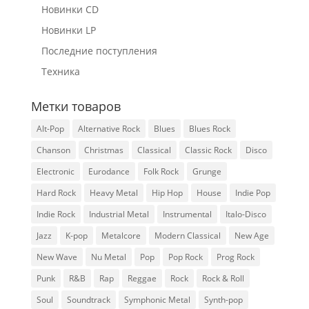
Новинки CD
Новинки LP
Последние поступления
Техника
Метки товаров
Alt-Pop
Alternative Rock
Blues
Blues Rock
Chanson
Christmas
Classical
Classic Rock
Disco
Electronic
Eurodance
Folk Rock
Grunge
Hard Rock
Heavy Metal
Hip Hop
House
Indie Pop
Indie Rock
Industrial Metal
Instrumental
Italo-Disco
Jazz
K-pop
Metalcore
Modern Classical
New Age
New Wave
Nu Metal
Pop
Pop Rock
Prog Rock
Punk
R&B
Rap
Reggae
Rock
Rock & Roll
Soul
Soundtrack
Symphonic Metal
Synth-pop