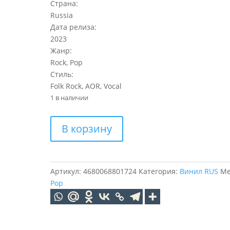
Страна:
Russia
Дата релиза:
2023
Жанр:
Rock, Pop
Стиль:
Folk Rock, AOR, Vocal
1 в наличии
Количество
В корзину
товара
ЮТА
Мои
Родные
Артикул:
4680068801724
Категория:
Винил RUS
Ме
(Limited
Pop
Edition,
Pink
Vinyl)