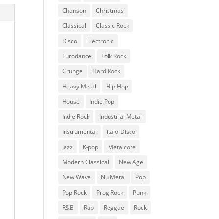
Chanson
Christmas
Classical
Classic Rock
Disco
Electronic
Eurodance
Folk Rock
Grunge
Hard Rock
Heavy Metal
Hip Hop
House
Indie Pop
Indie Rock
Industrial Metal
Instrumental
Italo-Disco
Jazz
K-pop
Metalcore
Modern Classical
New Age
New Wave
Nu Metal
Pop
Pop Rock
Prog Rock
Punk
R&B
Rap
Reggae
Rock