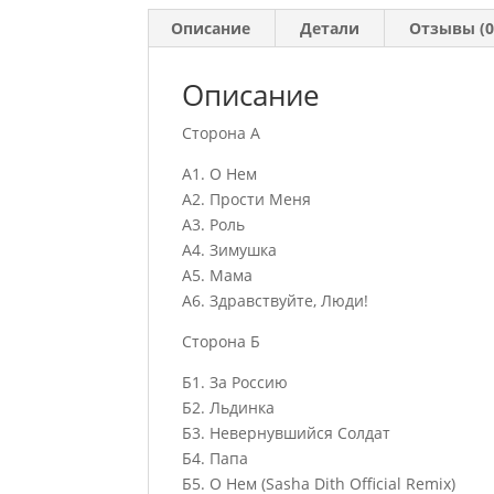
Описание
Детали
Отзывы (0
Описание
Сторона А
А1. О Нем
А2. Прости Меня
А3. Роль
А4. Зимушка
А5. Мама
А6. Здравствуйте, Люди!
Сторона Б
Б1. За Россию
Б2. Льдинка
Б3. Невернувшийся Солдат
Б4. Папа
Б5. О Нем (Sasha Dith Official Remix)