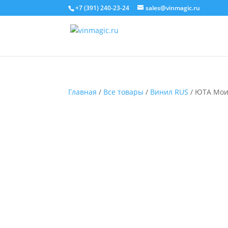
+7 (391) 240-23-24
sales@vinmagic.ru
Главная
/
Все товары
/
Винил RUS
/ ЮТА Мои Р