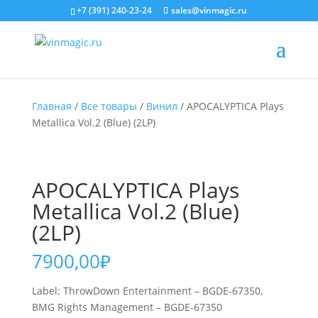
+7 (391) 240-23-24
sales@vinmagic.ru
Главная
/
Все товары
/
Винил
/ APOCALYPTICA Plays
Metallica Vol.2 (Blue) (2LP)
APOCALYPTICA Plays
Metallica Vol.2 (Blue)
(2LP)
7900,00
₽
Label: ThrowDown Entertainment – BGDE-67350,
BMG Rights Management – BGDE-67350