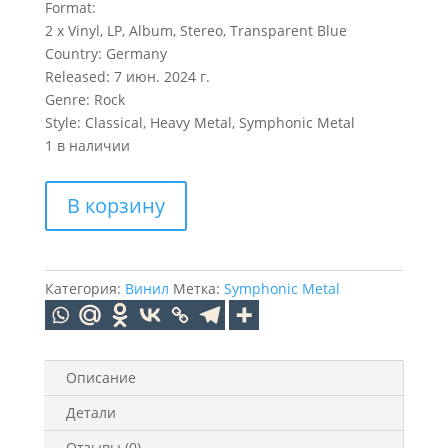
Format:
2 x Vinyl, LP, Album, Stereo, Transparent Blue
Country: Germany
Released: 7 июн. 2024 г.
Genre: Rock
Style: Classical, Heavy Metal, Symphonic Metal
1 в наличии
Количество
В корзину
товара
APOCALYPTICA
Plays
Metallica
Категория:
Винил
Метка:
Symphonic Metal
Vol.2
(Blue)
(2LP)
Описание
Детали
Отзывы (0)