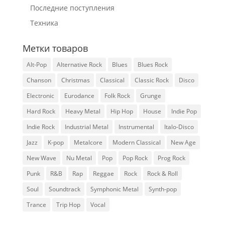
Последние поступления
Техника
Метки товаров
Alt-Pop
Alternative Rock
Blues
Blues Rock
Chanson
Christmas
Classical
Classic Rock
Disco
Electronic
Eurodance
Folk Rock
Grunge
Hard Rock
Heavy Metal
Hip Hop
House
Indie Pop
Indie Rock
Industrial Metal
Instrumental
Italo-Disco
Jazz
K-pop
Metalcore
Modern Classical
New Age
New Wave
Nu Metal
Pop
Pop Rock
Prog Rock
Punk
R&B
Rap
Reggae
Rock
Rock & Roll
Soul
Soundtrack
Symphonic Metal
Synth-pop
Trance
Trip Hop
Vocal