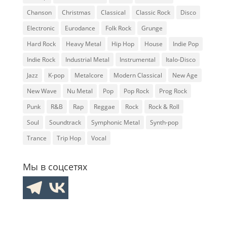
Chanson
Christmas
Classical
Classic Rock
Disco
Electronic
Eurodance
Folk Rock
Grunge
Hard Rock
Heavy Metal
Hip Hop
House
Indie Pop
Indie Rock
Industrial Metal
Instrumental
Italo-Disco
Jazz
K-pop
Metalcore
Modern Classical
New Age
New Wave
Nu Metal
Pop
Pop Rock
Prog Rock
Punk
R&B
Rap
Reggae
Rock
Rock & Roll
Soul
Soundtrack
Symphonic Metal
Synth-pop
Trance
Trip Hop
Vocal
Мы в соцсетях