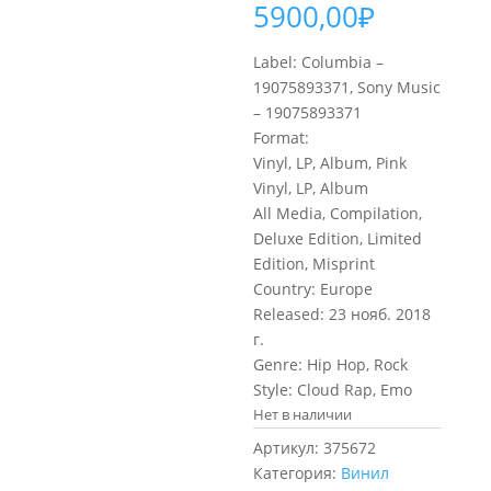
5900,00
₽
Label: Columbia –
19075893371, Sony Music
– 19075893371
Format:
Vinyl, LP, Album, Pink
Vinyl, LP, Album
All Media, Compilation,
Deluxe Edition, Limited
Edition, Misprint
Country: Europe
Released: 23 нояб. 2018
г.
Genre: Hip Hop, Rock
Style: Cloud Rap, Emo
Нет в наличии
Артикул:
375672
Категория:
Винил