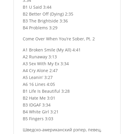
3:34
B1 U Said 3:44
B2 Better Off (Dying) 2:35
B3 The Brightside 3:36
B4 Problems 3:29
Come Over When You’re Sober, Pt. 2
A1 Broken Smile (My All) 4:41
A2 Runaway 3:13
A3 Sex With My Ex 3:34
A4 Cry Alone 2:47
A5 Leanin’ 3:27
A6 16 Lines 4:05
B1 Life Is Beautiful 3:28
B2 Hate Me 3:01
B3 IDGAF 3:34
B4 White Girl 3:21
B5 Fingers 3:03
Шведско-американский рэпер, певец,