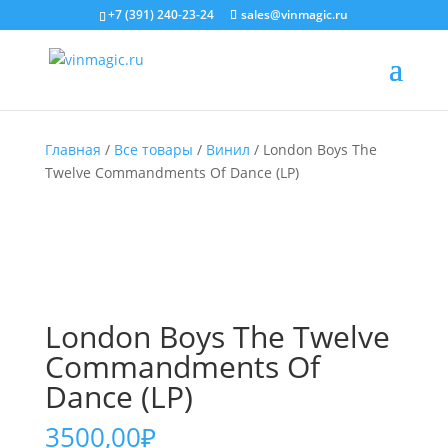
+7 (391) 240-23-24
sales@vinmagic.ru
Главная
/
Все товары
/
Винил
/ London Boys The
Twelve Commandments Of Dance (LP)
London Boys The Twelve
Commandments Of
Dance (LP)
3500,00
₽