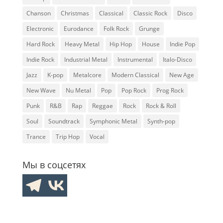
Chanson
Christmas
Classical
Classic Rock
Disco
Electronic
Eurodance
Folk Rock
Grunge
Hard Rock
Heavy Metal
Hip Hop
House
Indie Pop
Indie Rock
Industrial Metal
Instrumental
Italo-Disco
Jazz
K-pop
Metalcore
Modern Classical
New Age
New Wave
Nu Metal
Pop
Pop Rock
Prog Rock
Punk
R&B
Rap
Reggae
Rock
Rock & Roll
Soul
Soundtrack
Symphonic Metal
Synth-pop
Trance
Trip Hop
Vocal
Мы в соцсетях