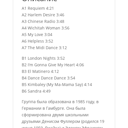
A1 Requiem 4:21
A2 Harlem Desire 3:46
A3 Chinese Radio 3:48
A4 Wichitah Woman 3:56
A5 My Love 3:04
A6 Helpless 3:52
A7 The Midi Dance 3:12
B1 London Nights 3:52
B2 I’m Gonna Give My Heart 4:06
B3 El Matinero 4:12
B4 Dance Dance Dance 3:54
B5 Kimbaley (My Ma-Mama Say) 4:14
B6 Sandra 4:49
Группа была образована в 1985 году, в
Германии в Гамбурге. Она была
сформирована двумя школьными
друзьями Денисом Фуллером (родился 19
июня 1959, Ямайка) и Эдемом Эфраимом