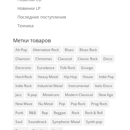
Новинки LP
Последние поступления
Техника
Метки товаров
Alt-Pop
Alternative Rock
Blues
Blues Rock
Chanson
Christmas
Classical
Classic Rock
Disco
Electronic
Eurodance
Folk Rock
Grunge
Hard Rock
Heavy Metal
Hip Hop
House
Indie Pop
Indie Rock
Industrial Metal
Instrumental
Italo-Disco
Jazz
K-pop
Metalcore
Modern Classical
New Age
New Wave
Nu Metal
Pop
Pop Rock
Prog Rock
Punk
R&B
Rap
Reggae
Rock
Rock & Roll
Soul
Soundtrack
Symphonic Metal
Synth-pop