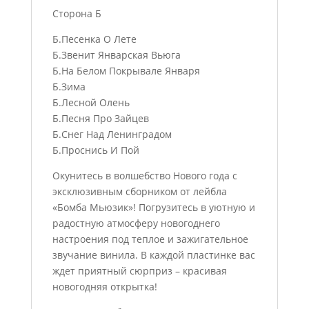
Сторона Б
Б.Песенка О Лете
Б.Звенит Январская Вьюга
Б.На Белом Покрывале Января
Б.Зима
Б.Лесной Олень
Б.Песня Про Зайцев
Б.Снег Над Ленинградом
Б.Проснись И Пой
Окунитесь в волшебство Нового года с
эксклюзивным сборником от лейбла
«Бомба Мьюзик»! Погрузитесь в уютную и
радостную атмосферу новогоднего
настроения под теплое и зажигательное
звучание винила. В каждой пластинке вас
ждет приятный сюрприз – красивая
новогодняя открытка!