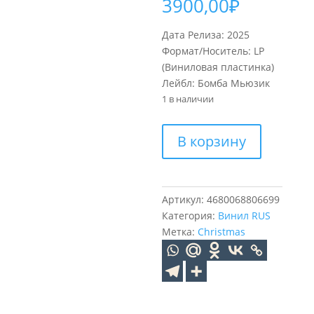
3900,00
₽
Дата Релиза: 2025
Формат/Носитель: LP
(Виниловая пластинка)
Лейбл: Бомба Мьюзик
1 в наличии
Количество
В корзину
товара
Новогодний
Сборник
Песни
Артикул:
4680068806699
Для
Категория:
Винил RUS
Хорошего
Метка:
Christmas
Настроения
(Crystal
Blue)
(LP)