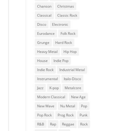
Chanson
Christmas
Classical
Classic Rock
Disco
Electronic
Eurodance
Folk Rock
Grunge
Hard Rock
Heavy Metal
Hip Hop
House
Indie Pop
Indie Rock
Industrial Metal
Instrumental
Italo-Disco
Jazz
K-pop
Metalcore
Modern Classical
New Age
New Wave
Nu Metal
Pop
Pop Rock
Prog Rock
Punk
R&B
Rap
Reggae
Rock