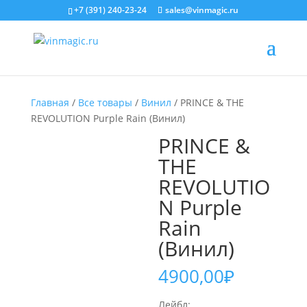
+7 (391) 240-23-24
sales@vinmagic.ru
Главная
/
Все товары
/
Винил
/ PRINCE & THE
REVOLUTION Purple Rain (Винил)
PRINCE &
THE
REVOLUTIO
N Purple
Rain
(Винил)
4900,00
₽
Лейбл: