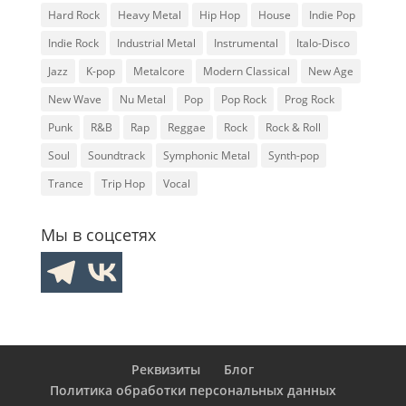
Hard Rock
Heavy Metal
Hip Hop
House
Indie Pop
Indie Rock
Industrial Metal
Instrumental
Italo-Disco
Jazz
K-pop
Metalcore
Modern Classical
New Age
New Wave
Nu Metal
Pop
Pop Rock
Prog Rock
Punk
R&B
Rap
Reggae
Rock
Rock & Roll
Soul
Soundtrack
Symphonic Metal
Synth-pop
Trance
Trip Hop
Vocal
Мы в соцсетях
Реквизиты
Блог
Политика обработки персональных данных