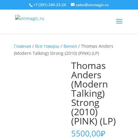
+7 (391) 240-23-24
sales@vinmagic.ru
Главная
/
Все товары
/
Винил
/ Thomas Anders
(Modern Talking) Strong (2010) (PINK) (LP)
Thomas
Anders
(Modern
Talking)
Strong
(2010)
(PINK) (LP)
5500,00
₽