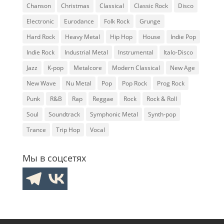
Chanson
Christmas
Classical
Classic Rock
Disco
Electronic
Eurodance
Folk Rock
Grunge
Hard Rock
Heavy Metal
Hip Hop
House
Indie Pop
Indie Rock
Industrial Metal
Instrumental
Italo-Disco
Jazz
K-pop
Metalcore
Modern Classical
New Age
New Wave
Nu Metal
Pop
Pop Rock
Prog Rock
Punk
R&B
Rap
Reggae
Rock
Rock & Roll
Soul
Soundtrack
Symphonic Metal
Synth-pop
Trance
Trip Hop
Vocal
Мы в соцсетях