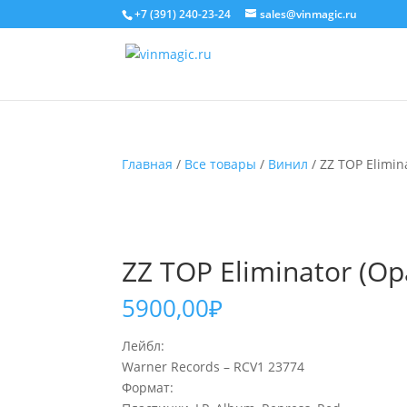
+7 (391) 240-23-24
sales@vinmagic.ru
Главная
/
Все товары
/
Винил
/ ZZ TOP Elimin
ZZ TOP Eliminator (Op
5900,00
₽
Лейбл:
Warner Records – RCV1 23774
Формат: