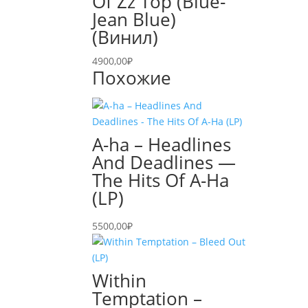
Of Zz Top (Blue-
Jean Blue)
(Винил)
4900,00
₽
Похожие
A-ha – Headlines
And Deadlines —
The Hits Of A-Ha
(LP)
5500,00
₽
Within
Temptation –