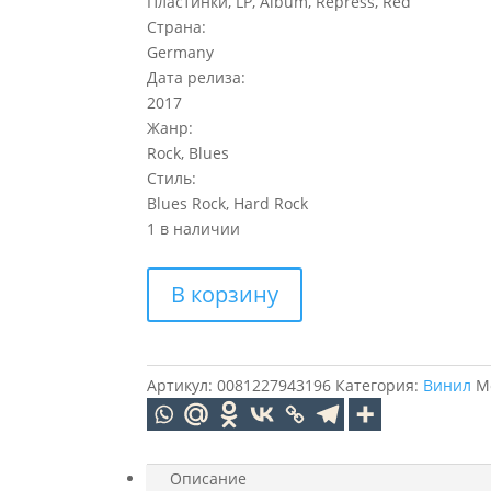
Пластинки, LP, Album, Repress, Red
Страна:
Germany
Дата релиза:
2017
Жанр:
Rock, Blues
Стиль:
Blues Rock, Hard Rock
1 в наличии
Количество
В корзину
товара
ZZ
TOP
Eliminator
Артикул:
0081227943196
Категория:
Винил
М
(Opaque
Red)
(LP)
Описание