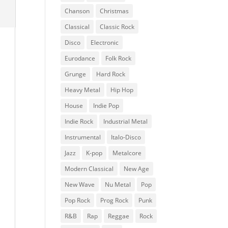
Chanson
Christmas
Classical
Classic Rock
Disco
Electronic
Eurodance
Folk Rock
Grunge
Hard Rock
Heavy Metal
Hip Hop
House
Indie Pop
Indie Rock
Industrial Metal
Instrumental
Italo-Disco
Jazz
K-pop
Metalcore
Modern Classical
New Age
New Wave
Nu Metal
Pop
Pop Rock
Prog Rock
Punk
R&B
Rap
Reggae
Rock