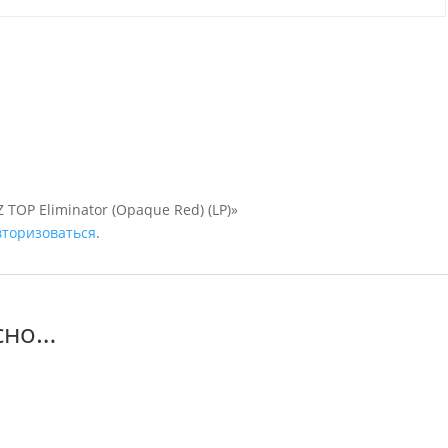
 TOP Eliminator (Opaque Red) (LP)»
вторизоваться
.
сно…