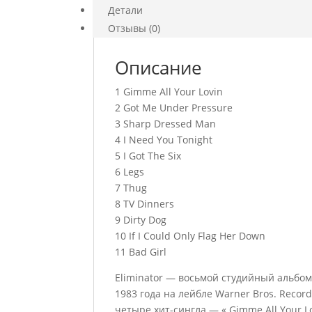
Детали
Отзывы (0)
Описание
1 Gimme All Your Lovin
2 Got Me Under Pressure
3 Sharp Dressed Man
4 I Need You Tonight
5 I Got The Six
6 Legs
7 Thug
8 TV Dinners
9 Dirty Dog
10 If I Could Only Flag Her Down
11 Bad Girl
Eliminator — восьмой студийный альбом
1983 года на лейбле Warner Bros. Reco
четыре хит-сингла — « Gimme All Your Lo