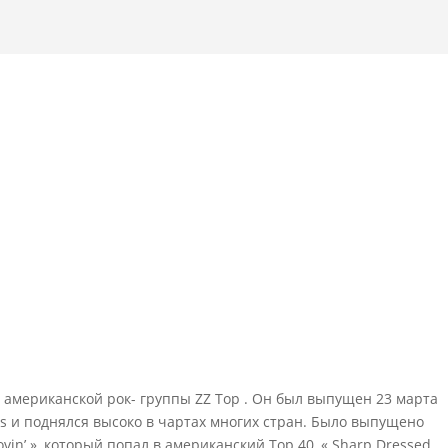
 американской рок- группы ZZ Top . Он был выпущен 23 марта
rds и поднялся высоко в чартах многих стран. Было выпущено
vin’ », который попал в американский Top 40, « Sharp Dressed